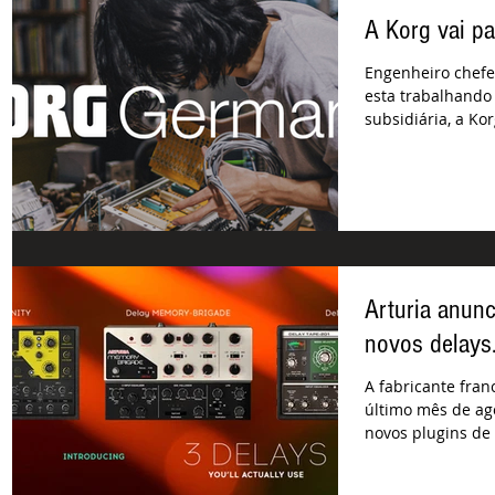
A Korg vai p
Engenheiro chefe
esta trabalhando
subsidiária, a K
de...
Arturia anun
novos delays
A fabricante fran
último mês de ag
novos plugins de 
You'll...