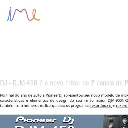
HOME
SOBRE
BLOG
DJ - DJM-450 é o novo mixer de 2 canais da P
No final do ano de 2016 a PioneerDJ apresentou seu novo modelo de mix
características e elementos de design do seu irmão maior
DJM-900NX
também com números de licença para os programas
rekordbox dj
e
rekord