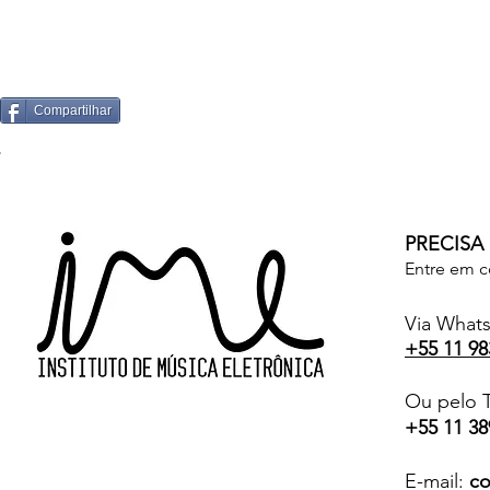
Compartilhar
PRECISA
Entre em c
Via What
+55 11 98
Ou pelo T
+55 11 38
E-mail:
co