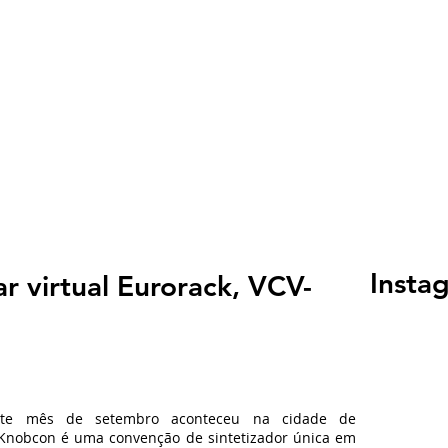
SOBRE
BLOG
CURSOS
FREE STUFF
CO
Insta
r virtual Eurorack, VCV-
ste mês de setembro aconteceu na cidade de
 Knobcon é uma convenção de sintetizador única em