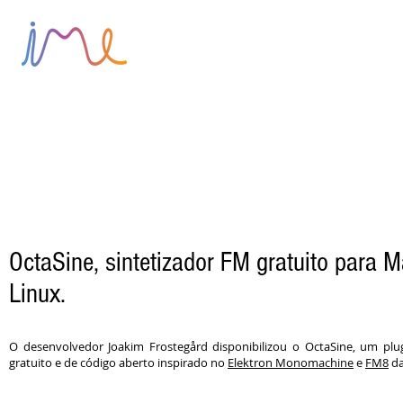
HOME
SOBRE
BLOG
OctaSine, sintetizador FM gratuito para 
Linux.
O desenvolvedor Joakim Frostegård disponibilizou o OctaSine, um plu
gratuito e de código aberto inspirado no
Elektron Monomachine
e
FM8
da