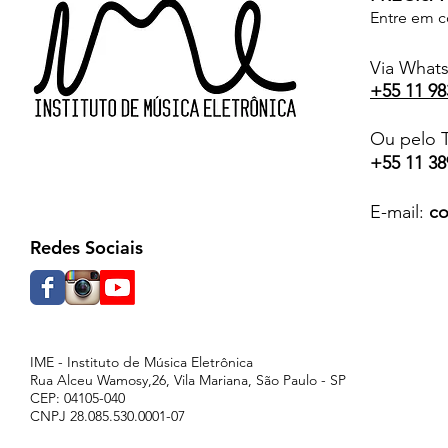
Entre em c
Via What
+55 11 98
Ou pelo T
+55 11 38
E-mail:
co
Redes Sociais
IME - Instituto de Música Eletrônica
Rua Alceu Wamosy,26, Vila Mariana, São Paulo - SP
CEP: 04105-040
CNPJ 28.085.530.0001-07