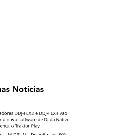
NTATO
FAQ
mas Notícias
adores DDJ-FLX2 e DDJ-FLX4 vão
r o novo software de DJ da Native
ents, o Traktor Play
er LM DRUM - De volta aos '80's