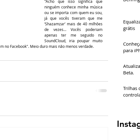
"Acho que isso significa que 
ninguém conhece minha música 
ou se importa com quem eu sou, 
já que vocês tiveram que me 
Equaliz
‘Shazamzar’ mais de 40 milhões 
grátis
de vezes… Vocês poderiam 
apenas ter me seguido no 
SoundCloud, iria poupar muito 
Conheç
em no Facebook". Meio duro mais não menos verdade.
para iP
Atualiz
Beta.
Trilhas
control
Insta