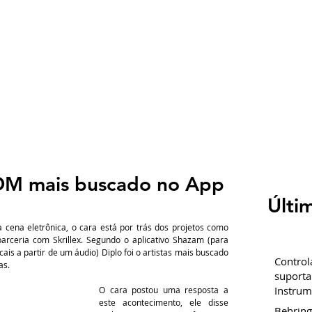
SOBRE
BLOG
CURSOS
FREE STUFF
CO
 EDM mais buscado no App
Últi
 cena eletrônica, o cara está por trás dos projetos como 
rceria com Skrillex. Segundo o aplicativo Shazam (para 
is a partir de um áudio) Diplo foi o artistas mais buscado 
Control
as.
suporta
Instrum
O cara postou uma resposta a 
este acontecimento, ele disse 
Behring