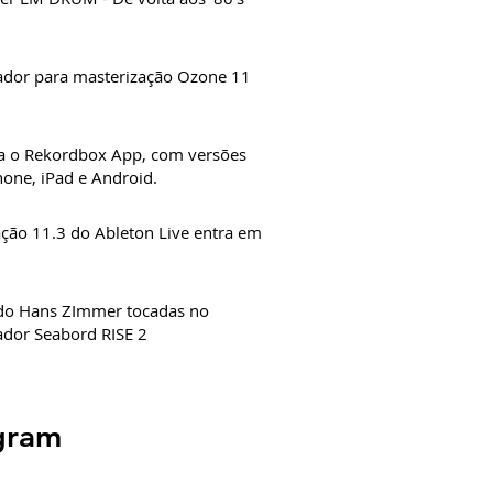
ador para masterização Ozone 11
a o Rekordbox App, com versões
hone, iPad e Android.
ação 11.3 do Ableton Live entra em
 do Hans ZImmer tocadas no
ador Seabord RISE 2
gram