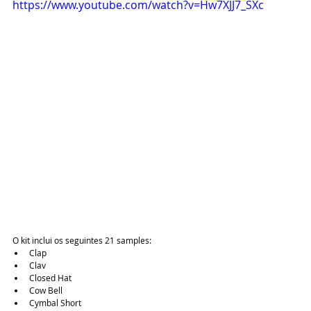
https://www.youtube.com/watch?v=Hw7XJJ7_SXc
O kit inclui os seguintes 21 samples: 
Clap  
Clav  
Closed Hat  
Cow Bell  
Cymbal Short  