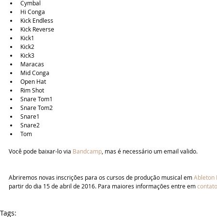
Cymbal  
Hi Conga  
Kick Endless  
Kick Reverse  
Kick1  
Kick2  
Kick3  
Maracas  
Mid Conga  
Open Hat  
Rim Shot  
Snare Tom1  
Snare Tom2  
Snare1  
Snare2  
Tom 
Você pode baixar-lo via 
Bandcamp
, mas é necessário um email valido.
Abriremos novas inscrições para os cursos de produção musical em 
Ableton 
partir do dia 15 de abril de 2016. Para maiores informações entre em 
contat
Tags: