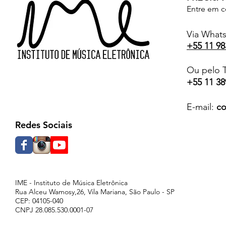
Entre em c
Via What
+55 11 98
Ou pelo T
+55 11 38
E-mail:
co
Redes Sociais
IME - Instituto de Música Eletrônica
Rua Alceu Wamosy,26, Vila Mariana, São Paulo - SP
CEP: 04105-040
CNPJ 28.085.530.0001-07