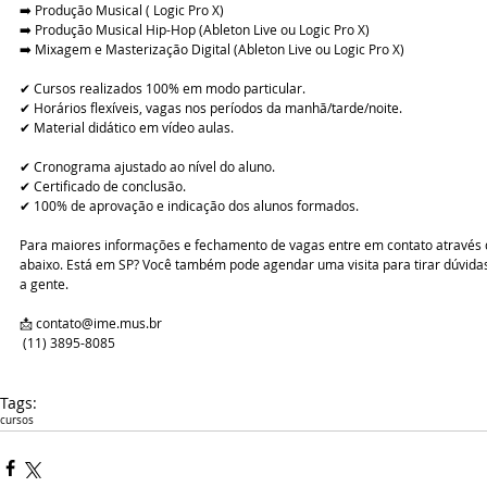
➡️ Produção Musical ( Logic Pro X)
➡️ Produção Musical Hip-Hop (Ableton Live ou Logic Pro X)
➡️ Mixagem e Masterização Digital (Ableton Live ou Logic Pro X)
✔ Cursos realizados 100% em modo particular.
✔ Horários flexíveis, vagas nos períodos da manhã/tarde/noite.
✔ Material didático em vídeo aulas.
✔ Cronograma ajustado ao nível do aluno.
✔ Certificado de conclusão.
✔ 100% de aprovação e indicação dos alunos formados.
Para maiores informações e fechamento de vagas entre em contato através d
abaixo. Está em SP? Você também pode agendar uma visita para tirar dúvid
a gente.
📩 contato@ime.mus.br
 (11) 3895-8085
Tags:
cursos