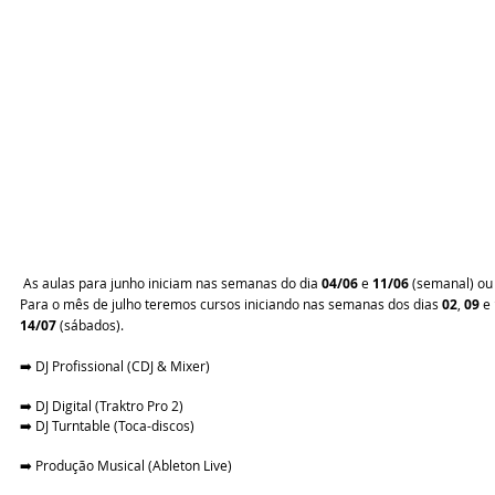
 As aulas para junho iniciam nas semanas do dia 
04/06
 e 
11/06
 (semanal) ou
Para o mês de julho teremos cursos iniciando nas semanas dos dias 
02
, 
09
 e 
14/07
 (sábados).
➡️ DJ Profissional (CDJ & Mixer)
➡️ DJ Digital (Traktro Pro 2)
➡️ DJ Turntable (Toca-discos)
➡️ Produção Musical (Ableton Live)