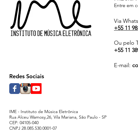
Entre em c
Via What
+55 11 98
Ou pelo T
+55 11 38
E-mail:
co
Redes Sociais
IME - Instituto de Música Eletrônica
Rua Alceu Wamosy,26, Vila Mariana, São Paulo - SP
CEP: 04105-040
CNPJ 28.085.530.0001-07