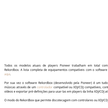
Todos os modelos atuais de players Pioneer trabalham em total com
aqui
.
Por sua vez o software Rekordbox (desenvolvido pela Pioneer) é um tud
músicas através de um 
controlador
 compatível ou XDJ/CDJ compatíveis, cont
vídeos e exportar pré-definições para usar-las em players da linha XDJ/CDJ a
O modo do Rekordbox que permite discotecagem com controlares ou XDJ/CDJ