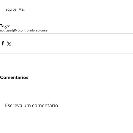
Equipe IME.
Tags:
notícias
dj
IME
controladora
pioneer
Comentários
Escreva um comentário