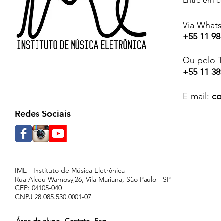
Entre em c
Via What
+55 11 98
Ou pelo T
+55 11 38
E-mail:
co
Redes Sociais
IME - Instituto de Música Eletrônica
Rua Alceu Wamosy,26, Vila Mariana, São Paulo - SP
CEP: 04105-040
CNPJ 28.085.530.0001-07
Área do aluno
Contato
Faq