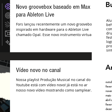
B
Novo groovebox baseado em Max
para Ableton Live
Alu
Fors lançou recentemente um novo groovebox
beh
con
inspirado em hardware para o Ableton Live
dr
chamado Opal. Esse novo instrumento virtual
fes
possui...
log
pro
sin
A
Vídeo novo no canal
Nossa playlist Produção Musical no canal do
outu
Youtube está com vídeo novo! Já está no ar
fever
nosso novo vídeo mostrando como samplear
nove
qualquer...
maio
abril
fever
deze