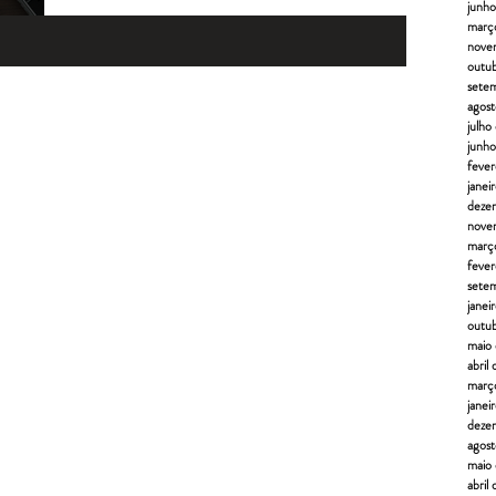
junh
març
nove
outu
sete
agos
julho
junh
fever
janei
deze
nove
març
feve
sete
janei
outu
maio
abril
març
janei
deze
agos
maio
abril