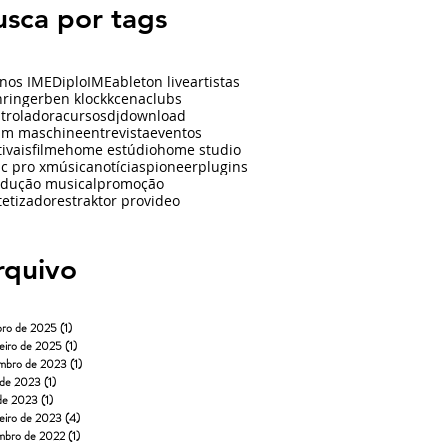
usca por tags
nos IME
Diplo
IME
ableton live
artistas
ringer
ben klockk
cena
clubs
troladora
cursos
dj
download
um maschine
entrevista
eventos
tivais
filme
home estúdio
home studio
ic pro x
música
notícias
pioneer
plugins
dução musical
promoção
tetizadores
traktor pro
video
rquivo
bro de 2025
(1)
1 post
eiro de 2025
(1)
1 post
mbro de 2023
(1)
1 post
 de 2023
(1)
1 post
 de 2023
(1)
1 post
eiro de 2023
(4)
4 posts
mbro de 2022
(1)
1 post