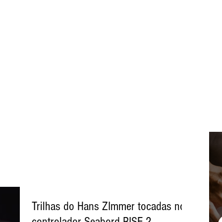
SOBRE
BLOG
CURSOS
FREE STUFF
CO
Trilhas do Hans ZImmer tocadas no
controlador Seabord RISE 2