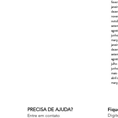
fever
janei
deze
nove
outu
sete
agos
junh
març
janei
deze
sete
agos
julho
junh
maio
abril
març
Fiqu
PRECISA DE AJUDA?
Digit
Entre em contato